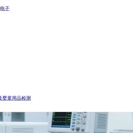
电子
及婴童用品检测