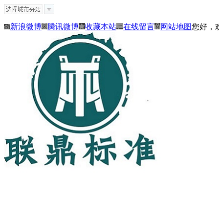
新浪微博
腾讯微博
收藏本站
在线留言
网站地图
您好，