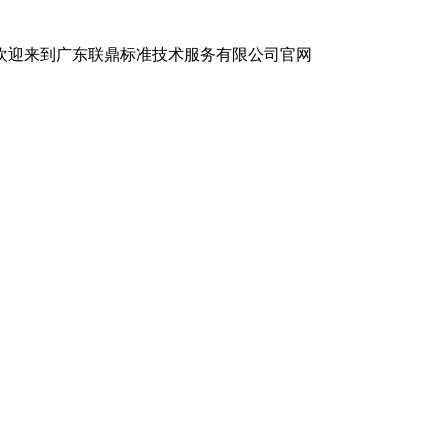
欢迎来到广东联鼎标准技术服务有限公司官网