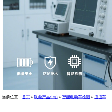
当前位置：
首页
»
联鼎产品中心
»
智能电动车检测
»
扭扭车