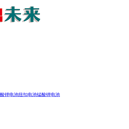
酸锂电池
纽扣电池
锰酸锂电池